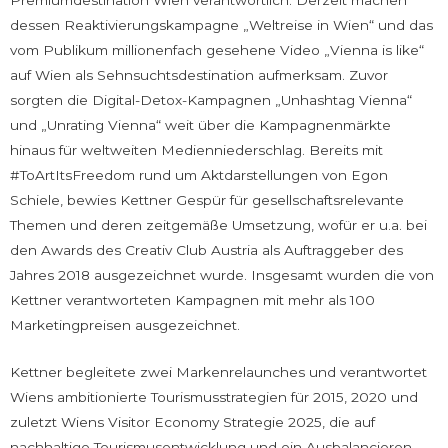
Premiumdestination Wien verantwortlich. Derzeit machen
dessen Reaktivierungskampagne „Weltreise in Wien“ und das
vom Publikum millionenfach gesehene Video „Vienna is like“
auf Wien als Sehnsuchtsdestination aufmerksam. Zuvor
sorgten die Digital-Detox-Kampagnen „Unhashtag Vienna“
und „Unrating Vienna“ weit über die Kampagnenmärkte
hinaus für weltweiten Medienniederschlag. Bereits mit
#ToArtItsFreedom rund um Aktdarstellungen von Egon
Schiele, bewies Kettner Gespür für gesellschaftsrelevante
Themen und deren zeitgemäße Umsetzung, wofür er u.a. bei
den Awards des Creativ Club Austria als Auftraggeber des
Jahres 2018 ausgezeichnet wurde. Insgesamt wurden die von
Kettner verantworteten Kampagnen mit mehr als 100
Marketingpreisen ausgezeichnet.
Kettner begleitete zwei Markenrelaunches und verantwortet
Wiens ambitionierte Tourismusstrategien für 2015, 2020 und
zuletzt Wiens Visitor Economy Strategie 2025, die auf
nachhaltige Tourismusentwicklung und ein Ausbalancieren