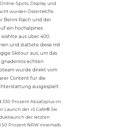
 Online-Spots, Display und
sucht wurden Öster
reichs
ar Benni Raich
und der
uf ein hochalpines
wählte aus über 400
en und stattete diese mit
ägige Skitour aus, um das
 gnadenlos echten
deoteam
wurde direkt vom
er Content für die
hterstattung ausgespielt.
d 330 Prozent Absatzplus im
der Launch der »S.Café® Ski
oduktlaunch der letzten
nd 50 Prozent NRW innerhalb