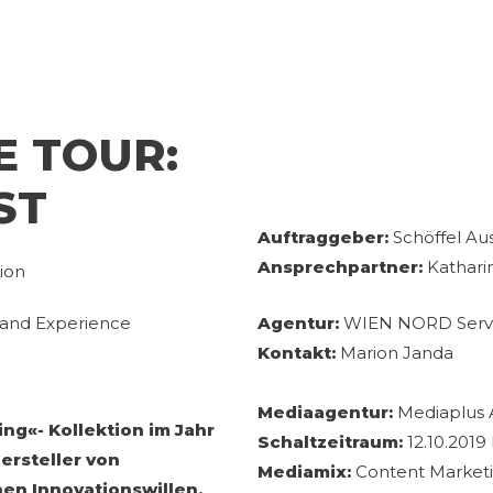
E TOUR:
ST
Auftraggeber:
Schöffel A
Ansprechpartner:
Katharin
ion
and Experience
Agentur:
WIEN NORD Servi
Kontakt:
Marion Janda
Mediaagentur:
Mediaplus 
ing«- Kollektion im Jahr
Schaltzeitraum:
12.10.2019 
Hersteller von
Mediamix:
Content Marketin
nen Innovationswillen
.