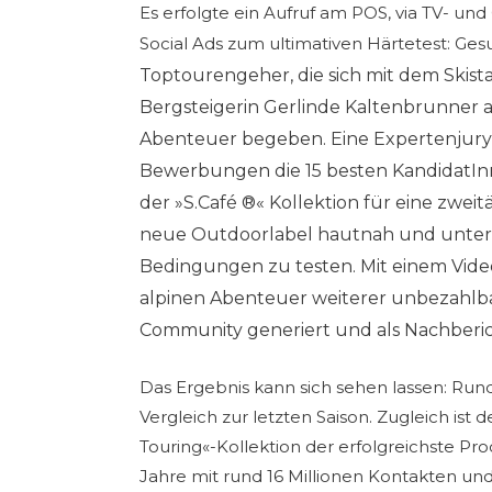
Es erfolgte ein Aufruf am POS, via TV- und
Social Ads zum ultimativen Härtetest: Ge
Toptourenge
her, die sich mit dem
Skist
Bergsteigerin Gerlinde Kaltenbrunner a
Abenteuer begeben. Eine Expertenjury 
Bewerbungen die 15 besten KandidatInn
der »S.Café ®« Kollektion für eine zweit
neue Outdoorlabel hautnah und unter
Bedingungen zu testen. Mit einem Vi
alpinen Abenteuer weiterer unbezahlbar
Community generiert und als Nachberic
Das Ergebnis kann sich sehen lassen: Run
Vergleich zur letzten Saison. Zugleich ist 
Touring«-Kollektion der erfolgreichste Pr
Jahre mit rund 16 Millionen Kontakten u