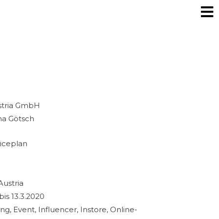
ustria GmbH
a Götsch
ceplan
Austria
bis 13.3.2020
g, Event, Influencer, Instore, Online-